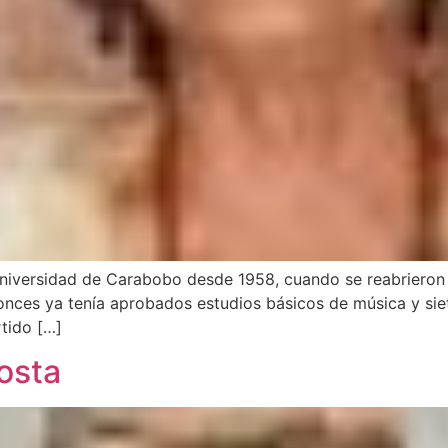
Universidad de Carabobo desde 1958, cuando se reabrieron la
onces ya tenía aprobados estudios básicos de música y sie
rtido […]
osta