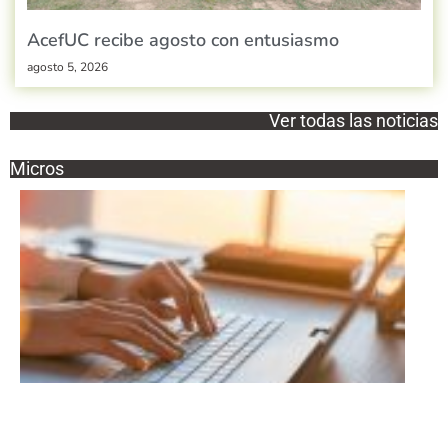
AcefUC recibe agosto con entusiasmo
agosto 5, 2026
Ver todas las noticias
Micros
Est
mi
hist
Narra
intere
conmo
perten
a los
integr
la UC 
reflej
Esta e
Histor