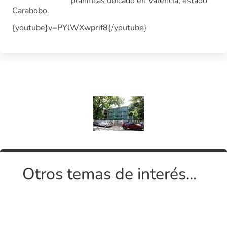
planificas ubicado en Valencia, estado
Carabobo.
{youtube}v=PYlWXwprif8{/youtube}
Otros temas de interés...