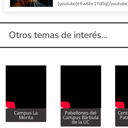
{youtube}Hlw6hc1Yd0g{/youtube
Otros temas de interés...
Campus La
Pabellones del
Cent
Morita
Campus Bárbula
Pat
de la UC