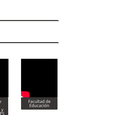
e
Facultad de
Educación
 y
CES