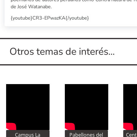
de José Watanabe.
{youtube}CR3-EPwazKA{/youtube}
Otros temas de interés...
Campus La
Pabellones del
Cent