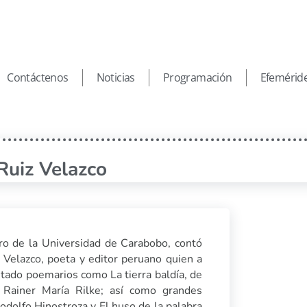
Contáctenos
Noticias
Programación
Efemérid
 Ruiz Velazco
bro de la Universidad de Carabobo, contó
z Velazco, poeta y editor peruano quien a
itado poemarios como La tierra baldía, de
e Rainer María Rilke; así como grandes
dolfo Hinostroza y El huso de la palabra