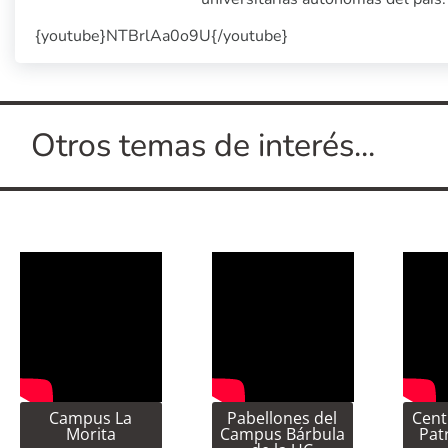
{youtube}NTBrlAa0o9U{/youtube}
Otros temas de interés...
Campus La
Pabellones del
Cent
Morita
Campus Bárbula
Pat