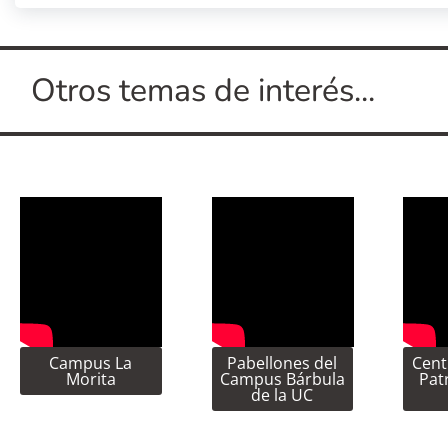
Otros temas de interés...
Campus La
Pabellones del
Cent
Morita
Campus Bárbula
Pat
de la UC