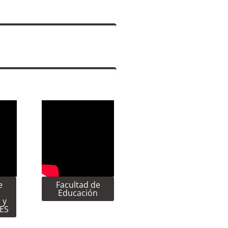
e
Facultad de
Educación
 y
CES