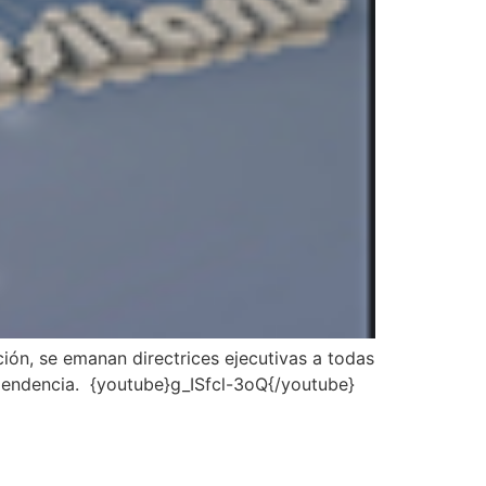
ción, se emanan directrices ejecutivas a todas
dependencia. {youtube}g_ISfcl-3oQ{/youtube}