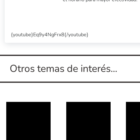
{youtube}Eq9y4NgFrx8{/youtube}
Otros temas de interés...