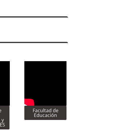
e
Facultad de
Educación
 y
CES