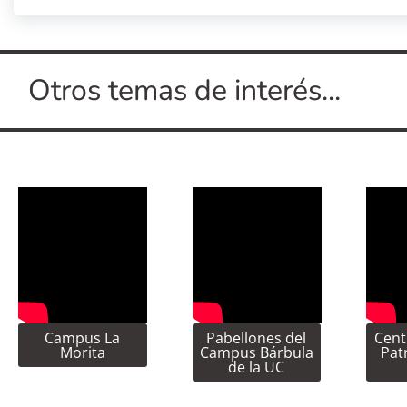
Otros temas de interés...
Campus La
Pabellones del
Cent
Morita
Campus Bárbula
Pat
de la UC