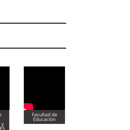
e
Facultad de
Educación
 y
CES