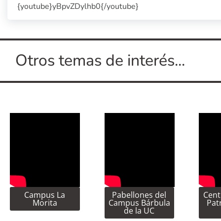
{youtube}yBpvZDylhb0{/youtube}
Otros temas de interés...
Campus La
Pabellones del
Cent
Morita
Campus Bárbula
Pat
de la UC