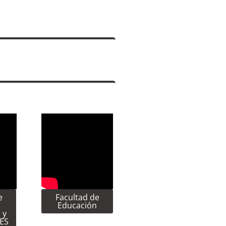
e
Facultad de
Educación
 y
CES