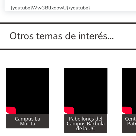
{youtube}WwGBlfxqowU{/youtube}
Otros temas de interés...
Campus La
Pabellones del
Cent
Morita
Campus Bárbula
Pat
de la UC