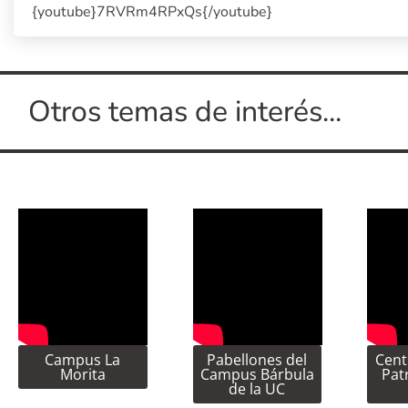
{youtube}7RVRm4RPxQs{/youtube}
Otros temas de interés...
Campus La
Pabellones del
Cent
Morita
Campus Bárbula
Pat
de la UC