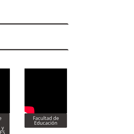
e
Facultad de
Educación
 y
CES