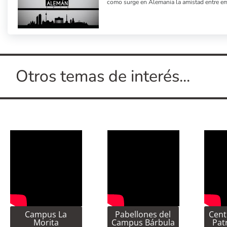
como surge en Alemania la amistad entre e
Otros temas de interés...
Campus La
Pabellones del
Cent
Morita
Campus Bárbula
Pat