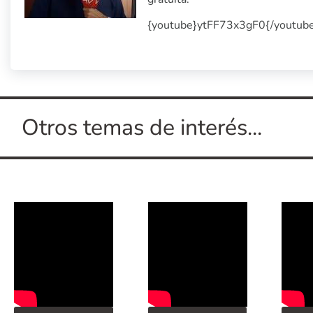
{youtube}ytFF73x3gF0{/youtub
Otros temas de interés...