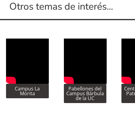
Otros temas de interés...
Campus La
Pabellones del
Cent
Morita
Campus Bárbula
Pat
de la UC