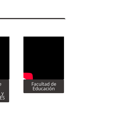
e
Facultad de
Educación
 y
CES