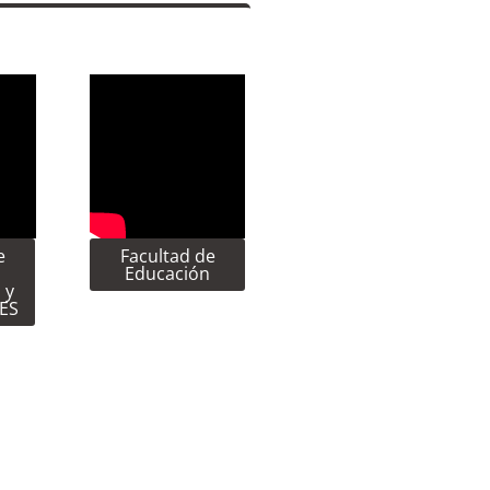
e
Facultad de
Educación
 y
CES