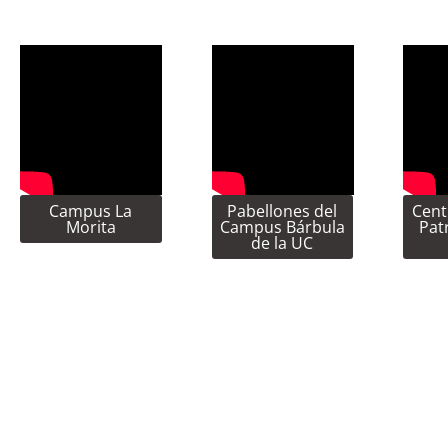
Campus La
Pabellones del
Cent
Morita
Campus Bárbula
Pat
de la UC