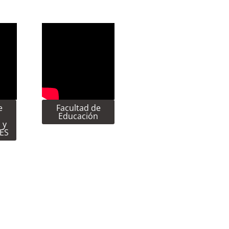
e
Facultad de
Educación
 y
CES