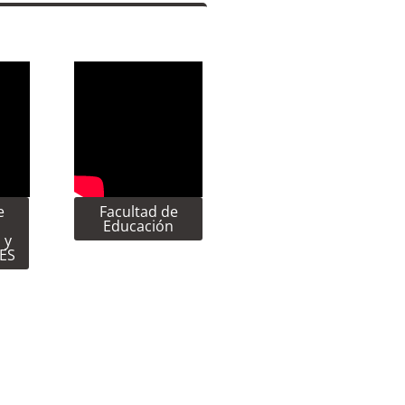
e
Facultad de
Educación
 y
CES