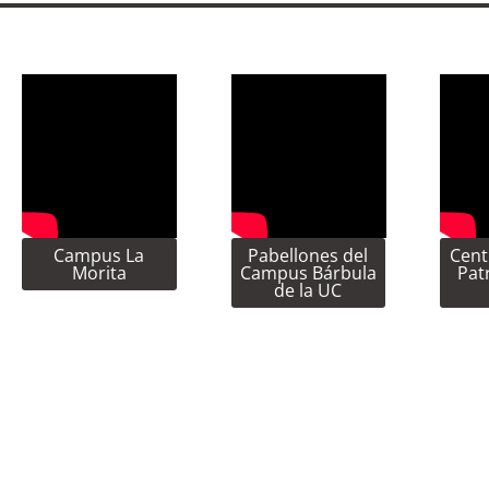
Campus La
Pabellones del
Cent
Morita
Campus Bárbula
Pat
de la UC