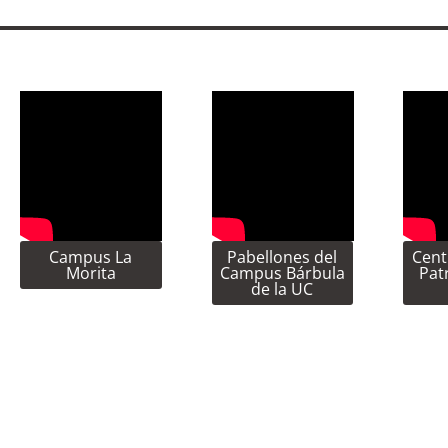
Campus La
Pabellones del
Cent
Morita
Campus Bárbula
Pat
de la UC