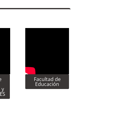
e
Facultad de
Educación
 y
CES