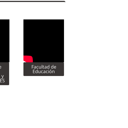
e
Facultad de
Educación
 y
CES