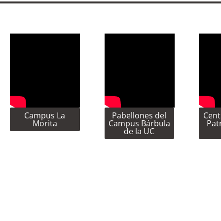
Campus La
Pabellones del
Cent
Morita
Campus Bárbula
Pat
de la UC