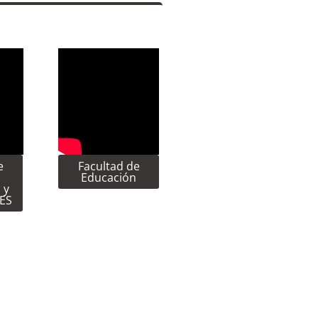
e
Facultad de
Educación
 y
CES