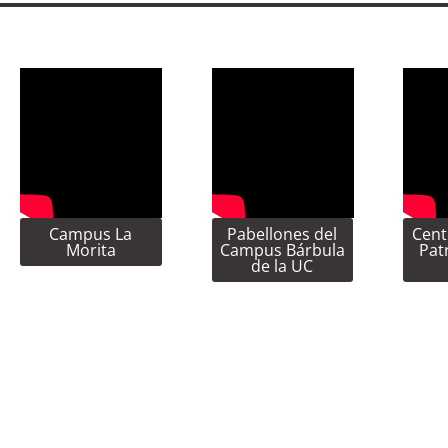
Campus La
Pabellones del
Cent
Morita
Campus Bárbula
Pat
de la UC