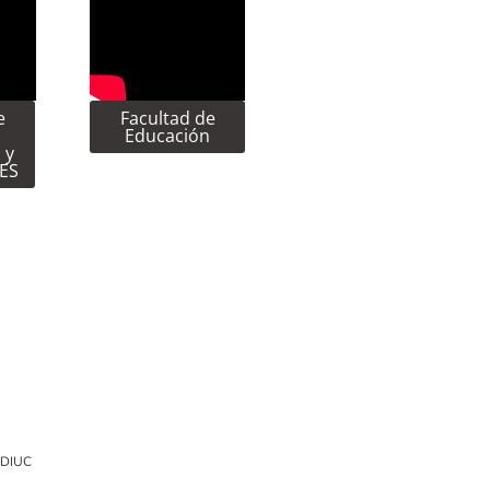
e
Facultad de
Educación
 y
CES
EDIUC