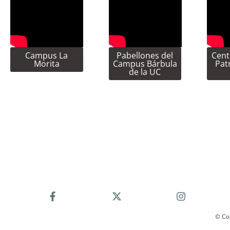
Campus La
Pabellones del
Cent
Morita
Campus Bárbula
Pat
de la UC
© Co