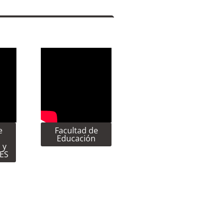
e
Facultad de
Educación
 y
CES