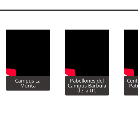
Campus La
Pabellones del
Cent
Morita
Campus Bárbula
Pat
de la UC