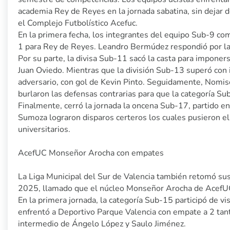
academia Rey de Reyes en la jornada sabatina, sin dejar d
el Complejo Futbolístico Acefuc.
En la primera fecha, los integrantes del equipo Sub-9 com
1 para Rey de Reyes. Leandro Bermúdez respondió por la ar
Por su parte, la divisa Sub-11 sacó la casta para imponer
Juan Oviedo. Mientras que la división Sub-13 superó con
adversario, con gol de Kevin Pinto. Seguidamente, Nomi
burlaron las defensas contrarias para que la categoría S
Finalmente, cerró la jornada la oncena Sub-17, partido en
Sumoza lograron disparos certeros los cuales pusieron el 
universitarios.
AcefUC Monseñor Arocha con empates
La Liga Municipal del Sur de Valencia también retomó su
2025, llamado que el núcleo Monseñor Arocha de AcefU
En la primera jornada, la categoría Sub-15 participó de v
enfrentó a Deportivo Parque Valencia con empate a 2 tant
intermedio de Ángelo López y Saulo Jiménez.