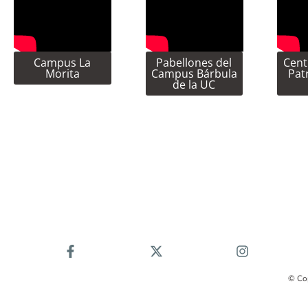
Campus La
Pabellones del
Cent
Morita
Campus Bárbula
Pat
de la UC
© Co