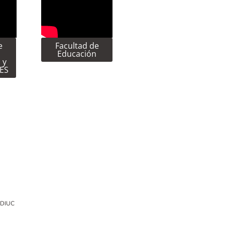
e
Facultad de
Educación
 y
CES
EDIUC