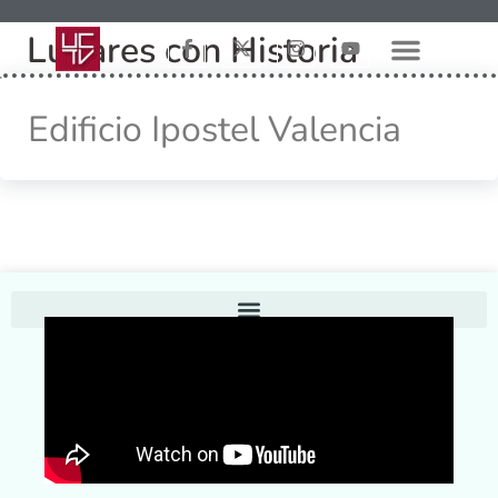
Lugares con Historia
Edificio Ipostel Valencia
Home
Conoce UCTV
Contáctenos