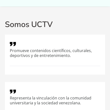
Noticias
Programación
Somos UCTV
Efemérides
FMUC Audio en Vivo
Promueve contenidos científicos, culturales,
deportivos y de entretenimiento.
Representa la vinculación con la comunidad
universitaria y la sociedad venezolana.