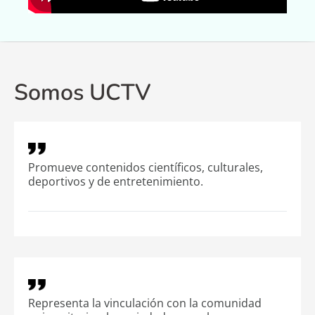
Contáctenos
Noticias
Programación
Somos UCTV
Efemérides
FMUC Audio en Vivo
Promueve contenidos científicos, culturales,
deportivos y de entretenimiento.
Representa la vinculación con la comunidad