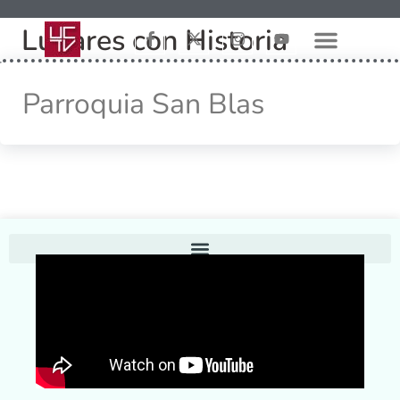
Lugares con Historia
Parroquia San Blas
Home
Conoce UCTV
Contáctenos