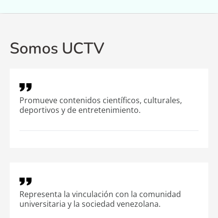
Noticias
Programación
Somos UCTV
Efemérides
FMUC Audio en Vivo
Promueve contenidos científicos, culturales,
deportivos y de entretenimiento.
Representa la vinculación con la comunidad
universitaria y la sociedad venezolana.