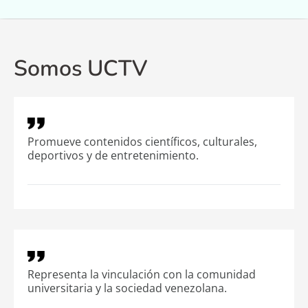
Noticias
Programación
Somos UCTV
Efemérides
FMUC Audio en Vivo
Promueve contenidos científicos, culturales,
deportivos y de entretenimiento.
Representa la vinculación con la comunidad
universitaria y la sociedad venezolana.