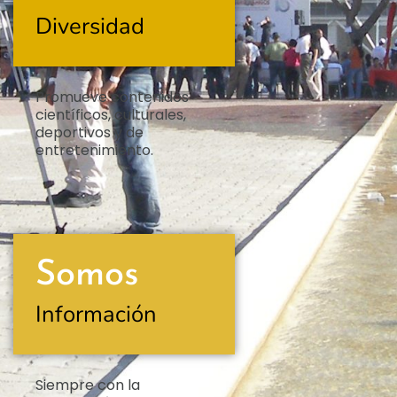
Diversidad
Promueve contenidos
científicos, culturales,
deportivos y de
entretenimiento.
Somos
Información
Siempre con la