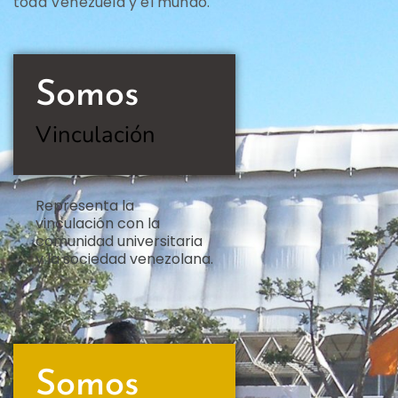
toda Venezuela y el mundo.
Somos
Vinculación
Representa la
vinculación con la
comunidad universitaria
y la sociedad venezolana.
Somos