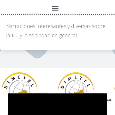
Micros de UCTV
Narraciones interesantes y diversas sobre
la UC y la sociedad en general.