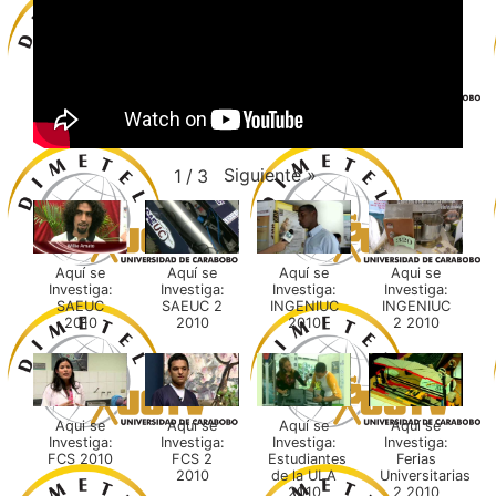
Siguiente
»
1
/
3
Aquí se
Aquí se
Aquí se
Aqui se
Investiga:
Investiga:
Investiga:
Investiga:
SAEUC
SAEUC 2
INGENIUC
INGENIUC
2010
2010
2010
2 2010
Aqui se
Aquí se
Aquí se
Aquí se
Investiga:
Investiga:
Investiga:
Investiga:
FCS 2010
FCS 2
Estudiantes
Ferias
2010
de la ULA
Universitarias
2010
2 2010