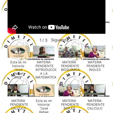
Siguiente
»
1
/
3
Esta es mi
MATERIA
MATERIA
MATERIA
historia:
PENDIENTE
PENDIENTE
PENDIENTE
"José
INTRODUCCION
BIOQUIMICA
INGLES
Rafael
A LA
Silva"
MATEMATICA
MATERIA
Esta es mi
MATERIA
MATERIA
PENDIENTE
historia:
PENDIENTE
PENDIENTE
CALCULO
"José
INGLES
CALCULO
Rafael