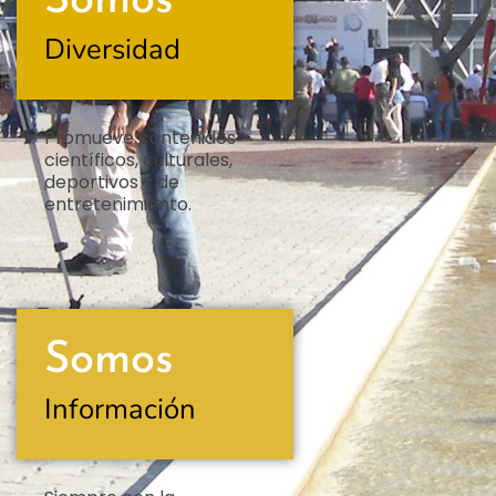
Somos
Diversidad
Promueve contenidos
científicos, culturales,
deportivos y de
entretenimiento.
Somos
Información