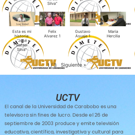
Silva"
Esta es mi
Felix
Gustavo
Maria
historia:
Alvarez 1
Asuaje 1
Hercilia
"José
Rafael
Silva"
Siguiente
»
1
/
3
UCTV
El canal de la Universidad de Carabobo es una
televisora sin fines de lucro. Desde el 26 de
septiembre de 2003 produce y emite televisión
educativa, científica, investigativa y cultural para