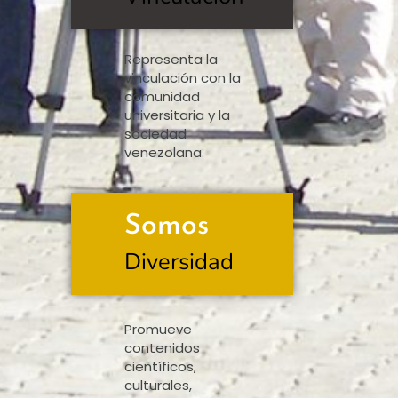
Representa la
vinculación con la
comunidad
universitaria y la
sociedad
venezolana.
Somos
Diversidad
Promueve
contenidos
científicos,
culturales,