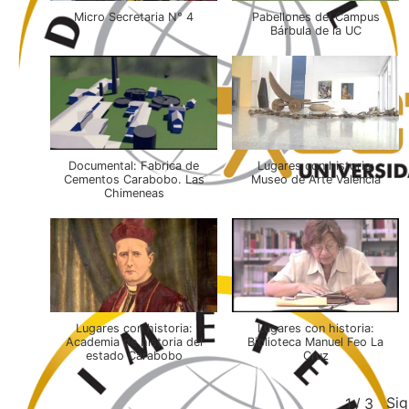
Micro Secretaria N° 4
Pabellones del Campus
Bárbula de la UC
Documental: Fabrica de
Lugares con historia:
Cementos Carabobo. Las
Museo de Arte Valencia
Chimeneas
Lugares con historia:
Lugares con historia:
Academia de historia del
Biblioteca Manuel Feo La
estado Carabobo
Cruz
Sig
1
/
3