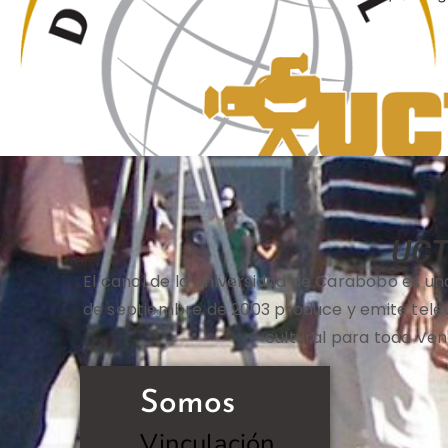
UC
El canal de la Universidad de Carabobo es una 
de septiembre de 2003 produce y emite televis
cultural para toda Ven
Somos
Vinculación