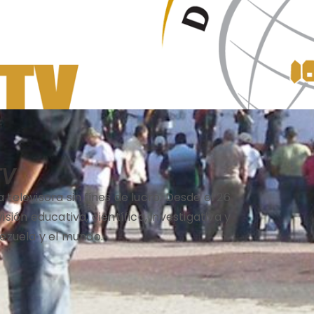
TV
televisora sin fines de lucro. Desde el 26
ión educativa, científica, investigativa y
ezuela y el mundo.