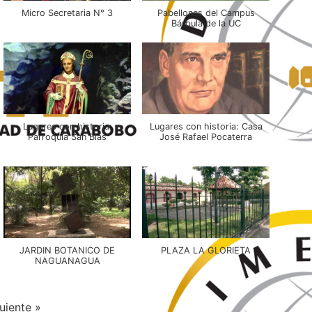
Micro Secretaria N° 3
Pabellones del Campus
Bárbula de la UC
Lugares con historia:
Lugares con historia: Casa
Parroquia San Blas
José Rafael Pocaterra
JARDIN BOTANICO DE
PLAZA LA GLORIETA
NAGUANAGUA
uiente
»