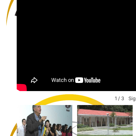
Sig
1
/
3