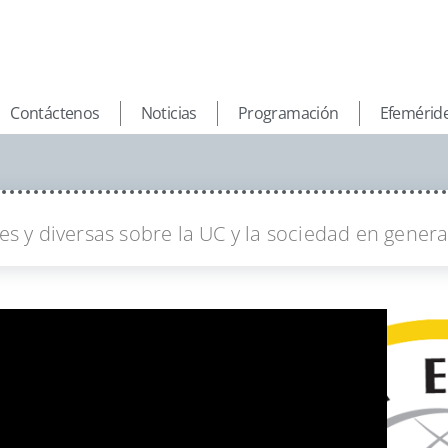
Contáctenos
Noticias
Programación
Efemérid
s y diversas sobre la UC y la sociedad en genera