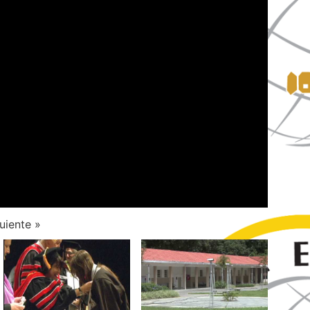
uiente
»