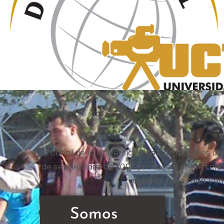
UCT
El canal de la Universidad de Carabobo es una 
de septiembre de 2003 produce y emite televis
cultural para toda Ven
Somos