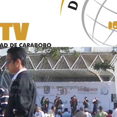
V:
televisora sin fines de lucro. Desde el 26
ión educativa, científica, investigativa y
ezuela y el mundo.