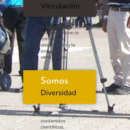
Vinculación
Representa la
vinculación con la
comunidad
universitaria y la
sociedad
venezolana.
Somos
Diversidad
Promueve
contenidos
científicos,